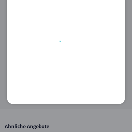
STEP 2
Klicke auf den
Gutschein
, um den
Code
zu sehen.
STEP 3
Kopiere ihn, damit du ihn später im
Onlineshop von
Lumiere Affiliate
marketing
anwenden kannst.
Ähnliche Angebote