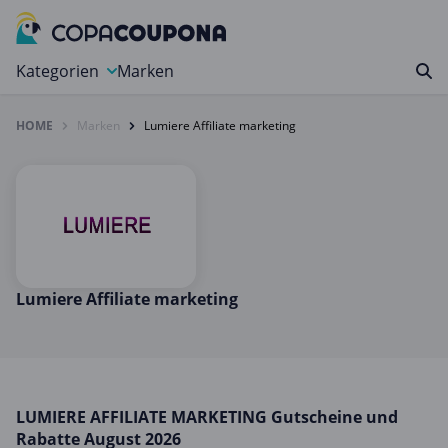
Kategorien
Marken
HOME
Marken
Lumiere Affiliate marketing
Auto, Motorrad & Werkzeuge
Blumen & Geschenke
Bücher & Magazine
Computer & Elektronik
Entertainment & Media
Essen & Trinken
Lumiere Affiliate marketing
Foto, Druck & Büro
Gaming & Spielzeug
Garten, Haushalt & Tiere
LUMIERE AFFILIATE MARKETING Gutscheine und
Gesundheit & Beauty
Rabatte August 2026