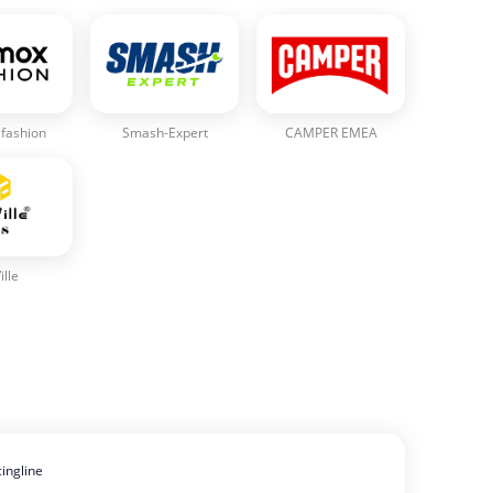
fashion
Smash-Expert
CAMPER EMEA
ille
cingline