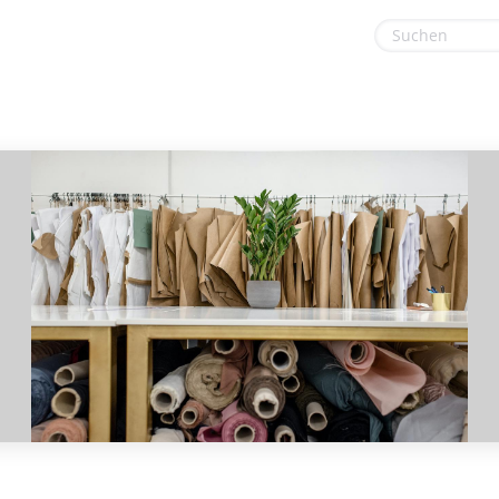
euge
Gaming & Spielzeug
Sonstiges
Garten, Haushalt & Tiere
Sport & Freizeit
Gesundheit & Beauty
Urlaub & Reise
Hotels & Unterkünfte
Mobilfunk & Internet
Mode & Accessoires
Shopping