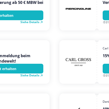
ferung ab 50 € MBW bei
Ver
erhalten
Siehe Details
31
Carl
 Anmeldung beim
15%
ndewelt!
t erhalten
Siehe Details
31
Dani