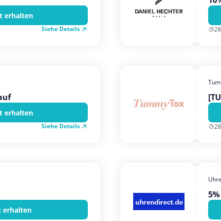
10
t erhalten
Siehe Details
28
Tum
auf
[T
t erhalten
Siehe Details
28
Uhre
5% 
t erhalten