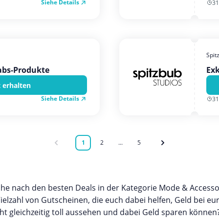
Siehe Details
31
Spit
abs-Produkte
Exk
 erhalten
Siehe Details
31
1
2
...
5
che nach den besten Deals in der Kategorie Mode & Accessoi
Vielzahl von Gutscheinen, die euch dabei helfen, Geld bei e
t gleichzeitig toll aussehen und dabei Geld sparen können