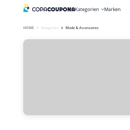
Kategorien
Marken
Auto, Motorrad & Werkz
HOME
Kategorien
Mode & Accessoires
Blumen & Geschenke
Bücher & Magazine
Computer & Elektronik
Entertainment & Media
Essen & Trinken
Foto, Druck & Büro