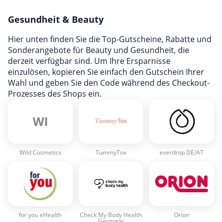
Hotels & Unterkünfte
Gesundheit & Beauty
Mobilfunk & Internet
Mode & Accessoires
Hier unten finden Sie die Top-Gutscheine, Rabatte und
Sonderangebote für Beauty und Gesundheit, die
Shopping
derzeit verfügbar sind. Um Ihre Ersparnisse
Sonstiges
einzulösen, kopieren Sie einfach den Gutschein Ihrer
Wahl und geben Sie den Code während des Checkout-
Sport & Freizeit
Prozesses des Shops ein.
Urlaub & Reise
WI
Wild Cosmetics
TummyTox
everdrop DE/AT
for you eHealth
Check My Body Health
Orion
Germany