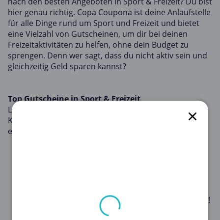
nach den besten Angeboten in Sport & Freizeit? Du bist
hier genau richtig. Copa Coupona ist deine Anlaufstelle
für alle Dinge rund um Sport und Freizeit und bietet
eine Vielzahl von Gutscheinen, um dir bei deinen
Freizeitaktivitäten zu helfen, ohne dein Budget zu
sprengen. Denn wer sagt, dass du nicht aktiv sein und
gleichzeitig Geld sparen kannst?
Top Gutscheine in Sport & Freizeit
Lass uns gleich in die besten Gutscheine in der
Kategorie Sport & Freizeit für diesen Monat
eintauchen:
adidas
: Unfassbare Angebote nur für Dich!
Gestalte jetzt personalisierbare adidas Produkte!
Armodo
: Sichern Sie sich das unwiderstehliche
Angebot von Armodo: Herrentaschen -
Funktionalität im Herrenstil! Klicken Sie sofort hier!
Groupon EMEA
: Verpasse nicht die Chance: Bis zu