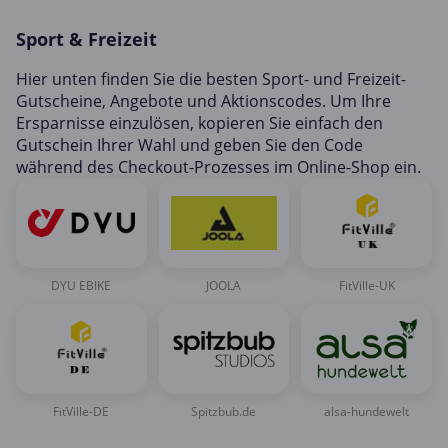
Hotels & Unterkünfte
Sport & Freizeit
Mobilfunk & Internet
Mode & Accessoires
Hier unten finden Sie die besten Sport- und Freizeit-
Gutscheine, Angebote und Aktionscodes. Um Ihre
Shopping
Ersparnisse einzulösen, kopieren Sie einfach den
Sonstiges
Gutschein Ihrer Wahl und geben Sie den Code
während des Checkout-Prozesses im Online-Shop ein.
Sport & Freizeit
Urlaub & Reise
DYU EBIKE
JOOLA
FitVille-UK
FitVille-DE
Spitzbub.de
alsa-hundewelt