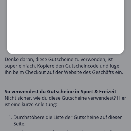
91% Rabatt auf Fotoshooting bei Groupon EMEA -
nur für kurze Zeit!
AnyCubic DE
: Sichere Dir jetzt die krassesten 3D-
Drucker-Deals bei AnyCubic DE!
Raddiscount
: Schnappen Sie sich jetzt bei
Raddiscount Ihren 25€ Fahrrad-Gutschein! Klicken
Sie hier, bevor es zu spät ist!
Denke daran, diese Gutscheine zu verwenden, ist
super einfach. Kopiere den Gutscheincode und füge
ihn beim Checkout auf der Website des Geschäfts ein.
So verwendest du Gutscheine in Sport & Freizeit
Nicht sicher, wie du diese Gutscheine verwendest? Hier
ist eine kurze Anleitung:
Durchstöbere die Liste der Gutscheine auf dieser
Seite.