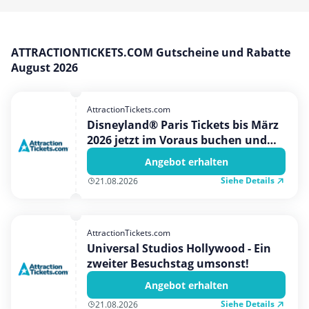
Hotels & Unterkünfte
Mobilfunk & Internet
Mode & Accessoires
ATTRACTIONTICKETS.COM Gutscheine und Rabatte
August 2026
Shopping
Sonstiges
AttractionTickets.com
Sport & Freizeit
Disneyland® Paris Tickets bis März
2026 jetzt im Voraus buchen und
Urlaub & Reise
den Bestpreis + ein kostenloses
Angebot erhalten
Geschenk erhalten!
Siehe Details
21.08.2026
AttractionTickets.com
Universal Studios Hollywood - Ein
zweiter Besuchstag umsonst!
Angebot erhalten
Siehe Details
21.08.2026