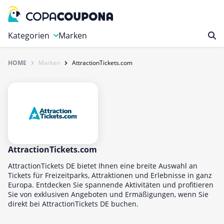
Kategorien
Marken
HOME
Marken
AttractionTickets.com
Auto, Motorrad & Werkzeuge
Blumen & Geschenke
Bücher & Magazine
Computer & Elektronik
Entertainment & Media
Essen & Trinken
AttractionTickets.com
Foto, Druck & Büro
AttractionTickets DE bietet Ihnen eine breite Auswahl an
Tickets für Freizeitparks, Attraktionen und Erlebnisse in ganz
Gaming & Spielzeug
Europa. Entdecken Sie spannende Aktivitäten und profitieren
Sie von exklusiven Angeboten und Ermäßigungen, wenn Sie
Garten, Haushalt & Tiere
direkt bei AttractionTickets DE buchen.
Gesundheit & Beauty