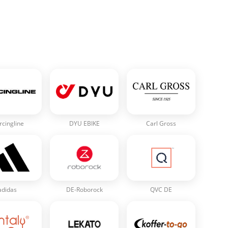
n
rcingline
DYU EBIKE
Carl Gross
adidas
DE-Roborock
QVC DE