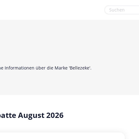
euge
Gaming & Spielzeug
Sonstiges
Garten, Haushalt & Tiere
Sport & Freizeit
Gesundheit & Beauty
Urlaub & Reise
Hotels & Unterkünfte
ine Informationen über die Marke 'Bellezeke'.
Mobilfunk & Internet
Mode & Accessoires
Shopping
atte August 2026