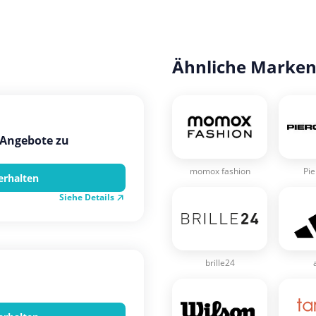
Ähnliche Marke
-Angebote zu
momox fashion
Pie
erhalten
Siehe Details
brille24