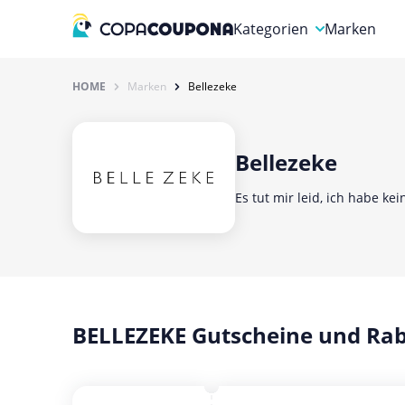
Kategorien
Marken
Auto, Motorrad & Werkz
HOME
Marken
Bellezeke
Blumen & Geschenke
Bücher & Magazine
Bellezeke
Computer & Elektronik
Es tut mir leid, ich habe ke
Entertainment & Media
Essen & Trinken
Foto, Druck & Büro
BELLEZEKE Gutscheine und Rab