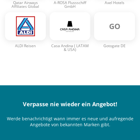
Qatar Airways
A-ROSA Flussschiff
Axel Hotels
Affiliates Global
GmbH
GO
ALDI Reisen
Casa Andina ( LATAM
Gotogate DE
& USA)
Verpasse nie wieder ein Angebot!
Werde benachrichtigt wann immer es neue und aufregende
Angebote von bekannten Marken gibt.