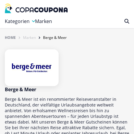
Kategorien
Marken
HOME
Marken
Berge & Meer
Auto, Motorrad & Werkzeuge
Blumen & Geschenke
Bücher & Magazine
Computer & Elektronik
Entertainment & Media
Essen & Trinken
Berge & Meer
Foto, Druck & Büro
Berge & Meer ist ein renommierter Reiseveranstalter in
Deutschland, der vielfältige Urlaubsangebote weltweit
Gaming & Spielzeug
anbietet. Von erholsamen Wellnessreisen bis hin zu
spannenden Abenteuertouren – für jeden Urlaubstyp ist
Garten, Haushalt & Tiere
etwas dabei. Mit unseren Berge & Meer Gutscheinen können
Gesundheit & Beauty
Sie bei Ihrer nächsten Reise attraktive Rabatte sichern. Egal,
ob Last Minute Urlaub oder geplanter Jahresurlaub, bei Berge