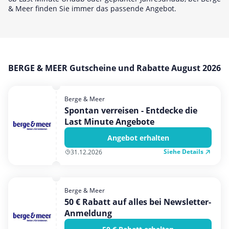
Hotels & Unterkünfte
& Meer finden Sie immer das passende Angebot.
Mobilfunk & Internet
Mode & Accessoires
Shopping
BERGE & MEER Gutscheine und Rabatte August 2026
Sonstiges
Sport & Freizeit
Berge & Meer
Urlaub & Reise
Spontan verreisen - Entdecke die
Last Minute Angebote
Angebot erhalten
Siehe Details
31.12.2026
Berge & Meer
50 € Rabatt auf alles bei Newsletter-
Anmeldung