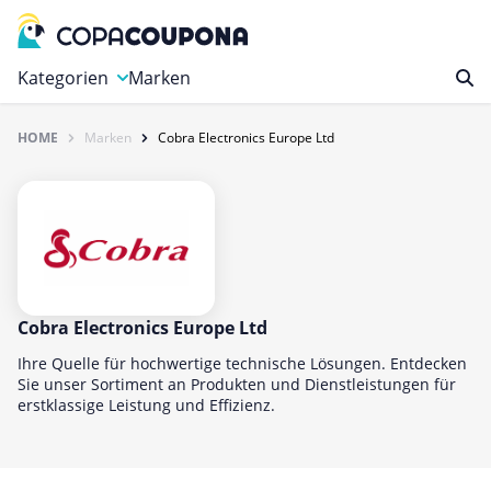
Kategorien
Marken
HOME
Marken
Cobra Electronics Europe Ltd
Auto, Motorrad & Werkzeuge
Blumen & Geschenke
Bücher & Magazine
Computer & Elektronik
Entertainment & Media
Essen & Trinken
Cobra Electronics Europe Ltd
Foto, Druck & Büro
Ihre Quelle für hochwertige technische Lösungen. Entdecken
Sie unser Sortiment an Produkten und Dienstleistungen für
Gaming & Spielzeug
erstklassige Leistung und Effizienz.
Garten, Haushalt & Tiere
Gesundheit & Beauty