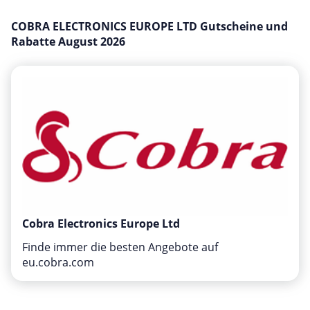
Hotels & Unterkünfte
COBRA ELECTRONICS EUROPE LTD Gutscheine und
Mobilfunk & Internet
Rabatte August 2026
Mode & Accessoires
Shopping
Sonstiges
Sport & Freizeit
Urlaub & Reise
Cobra Electronics Europe Ltd
Finde immer die besten Angebote auf
eu.cobra.com