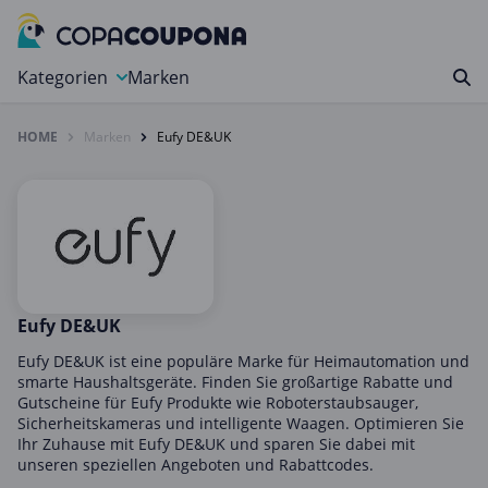
Kategorien
Marken
HOME
Marken
Eufy DE&UK
Auto, Motorrad & Werkzeuge
Blumen & Geschenke
Bücher & Magazine
Computer & Elektronik
Entertainment & Media
Essen & Trinken
Eufy DE&UK
Foto, Druck & Büro
Eufy DE&UK ist eine populäre Marke für Heimautomation und
smarte Haushaltsgeräte. Finden Sie großartige Rabatte und
Gaming & Spielzeug
Gutscheine für Eufy Produkte wie Roboterstaubsauger,
Sicherheitskameras und intelligente Waagen. Optimieren Sie
Garten, Haushalt & Tiere
Ihr Zuhause mit Eufy DE&UK und sparen Sie dabei mit
Gesundheit & Beauty
unseren speziellen Angeboten und Rabattcodes.