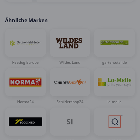
Ähnliche Marken
Reedog Europe
Wildes Land
gartentotal.de
Norma24
Schildershop24
la-melle
SI