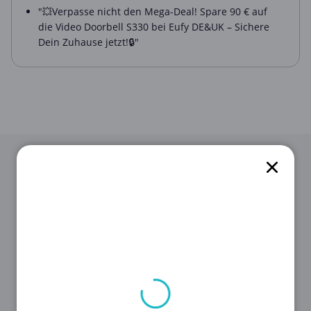
"💥Verpasse nicht den Mega-Deal! Spare 90 € auf
die Video Doorbell S330 bei Eufy DE&UK – Sichere
Dein Zuhause jetzt!🔒"
STEP 1
Suche als Erstes den für dich passenden
Gutschein aus unserer Liste oben aus.