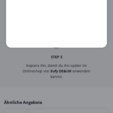
STEP 2
Klicke auf den
Gutschein
, um den
Code
zu sehen.
STEP 3
Kopiere ihn, damit du ihn später im
Onlineshop von
Eufy DE&UK
anwenden
kannst.
Ähnliche Angebote