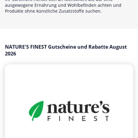
Hotels & Unterkünfte
ausgewogene Ernährung und Wohlbefinden achten und
Produkte ohne künstliche Zusatzstoffe suchen.
Mobilfunk & Internet
Mode & Accessoires
Shopping
Sonstiges
NATURE'S FINEST Gutscheine und Rabatte August
2026
Sport & Freizeit
Urlaub & Reise