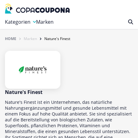
Kategorien
Marken
HOME
Marken
Nature's Finest
Auto, Motorrad & Werkzeuge
Blumen & Geschenke
Bücher & Magazine
Computer & Elektronik
Entertainment & Media
Essen & Trinken
Nature's Finest
Foto, Druck & Büro
Nature's Finest ist ein Unternehmen, das natürliche
Nahrungsergänzungsmittel und gesunde Lebensmittel mit
Gaming & Spielzeug
einem Fokus auf hohe Qualität anbietet. Sie sind spezialisiert
auf die Bereitstellung von biologischen Zutaten, wie
Garten, Haushalt & Tiere
Superfoods, pflanzlichen Proteinen, Vitaminen und
Gesundheit & Beauty
Mineralstoffen, die einen gesunden Lebensstil unterstützen.
Ihr Sortiment richtet sich an Menschen, die auf eine