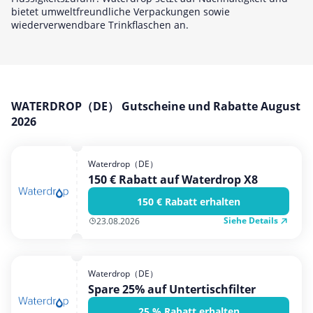
Hotels & Unterkünfte
bietet umweltfreundliche Verpackungen sowie
wiederverwendbare Trinkflaschen an.
Mobilfunk & Internet
Mode & Accessoires
Shopping
Sonstiges
WATERDROP（DE） Gutscheine und Rabatte August
2026
Sport & Freizeit
Urlaub & Reise
Waterdrop（DE）
150 € Rabatt auf Waterdrop X8
150 € Rabatt erhalten
Siehe Details
23.08.2026
Waterdrop（DE）
Spare 25% auf Untertischfilter
25 % Rabatt erhalten