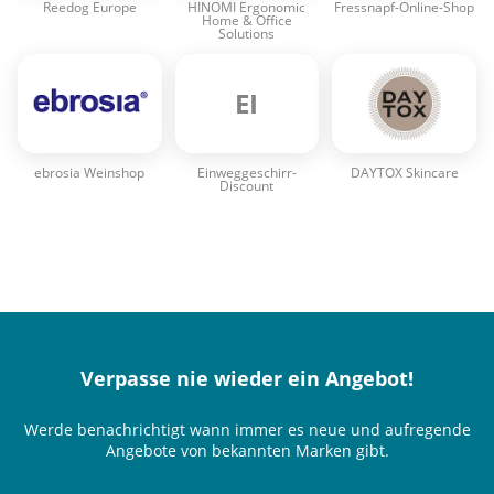
Reedog Europe
HINOMI Ergonomic
Fressnapf-Online-Shop
Home & Office
Solutions
EI
ebrosia Weinshop
Einweggeschirr-
DAYTOX Skincare
Discount
Verpasse nie wieder ein Angebot!
Werde benachrichtigt wann immer es neue und aufregende
Angebote von bekannten Marken gibt.