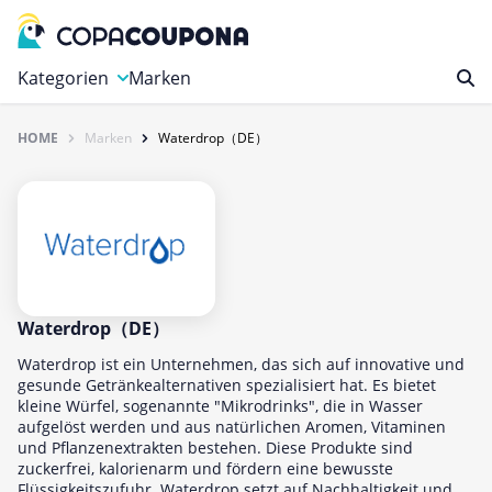
Kategorien
Marken
HOME
Marken
Waterdrop（DE）
Auto, Motorrad & Werkzeuge
Blumen & Geschenke
Bücher & Magazine
Computer & Elektronik
Entertainment & Media
Essen & Trinken
Waterdrop（DE）
Foto, Druck & Büro
Waterdrop ist ein Unternehmen, das sich auf innovative und
gesunde Getränkealternativen spezialisiert hat. Es bietet
Gaming & Spielzeug
kleine Würfel, sogenannte "Mikrodrinks", die in Wasser
aufgelöst werden und aus natürlichen Aromen, Vitaminen
Garten, Haushalt & Tiere
und Pflanzenextrakten bestehen. Diese Produkte sind
Gesundheit & Beauty
zuckerfrei, kalorienarm und fördern eine bewusste
Flüssigkeitszufuhr. Waterdrop setzt auf Nachhaltigkeit und