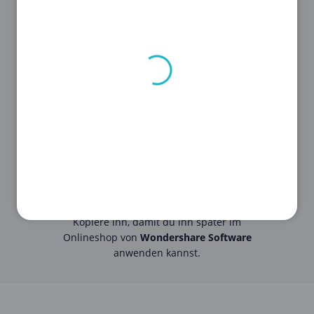
STEP 2
Klicke auf den
Gutschein
, um den
Code
zu sehen.
STEP 3
Kopiere ihn, damit du ihn später im
Onlineshop von
Wondershare Software
anwenden kannst.