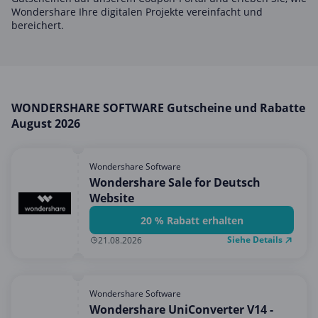
Hotels & Unterkünfte
Wondershare Ihre digitalen Projekte vereinfacht und
bereichert.
Mobilfunk & Internet
Mode & Accessoires
Shopping
Sonstiges
WONDERSHARE SOFTWARE Gutscheine und Rabatte
August 2026
Sport & Freizeit
Urlaub & Reise
Wondershare Software
Wondershare Sale for Deutsch
Website
20 % Rabatt erhalten
Siehe Details
21.08.2026
Wondershare Software
Wondershare UniConverter V14 -