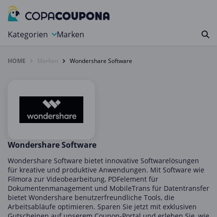
Kategorien
Marken
HOME
Marken
Wondershare Software
Auto, Motorrad & Werkzeuge
Blumen & Geschenke
Bücher & Magazine
Computer & Elektronik
Entertainment & Media
Essen & Trinken
Wondershare Software
Foto, Druck & Büro
Wondershare Software bietet innovative Softwarelösungen
für kreative und produktive Anwendungen. Mit Software wie
Gaming & Spielzeug
Filmora zur Videobearbeitung, PDFelement für
Dokumentenmanagement und MobileTrans für Datentransfer
Garten, Haushalt & Tiere
bietet Wondershare benutzerfreundliche Tools, die
Gesundheit & Beauty
Arbeitsabläufe optimieren. Sparen Sie jetzt mit exklusiven
Gutscheinen auf unserem Coupon-Portal und erleben Sie, wie