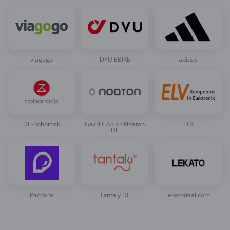
viagogo
DYU EBIKE
adidas
DE-Roborock
Gavri CZ-SK / Noaton
ELV
DE
Pacdora
Tantaly DE
lekatodeal.com