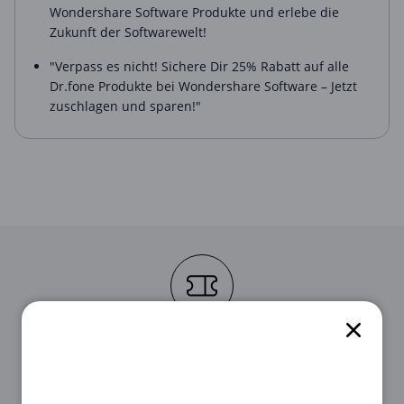
Wondershare Software Produkte und erlebe die
Zukunft der Softwarewelt!
"Verpass es nicht! Sichere Dir 25% Rabatt auf alle
Dr.fone Produkte bei Wondershare Software – Jetzt
zuschlagen und sparen!"
STEP 1
Suche als Erstes den für dich passenden
Gutschein aus unserer Liste oben aus.