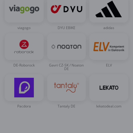
viagogo
DYU EBIKE
adidas
DE-Roborock
Gavri CZ-SK / Noaton
ELV
DE
Pacdora
Tantaly DE
lekatodeal.com