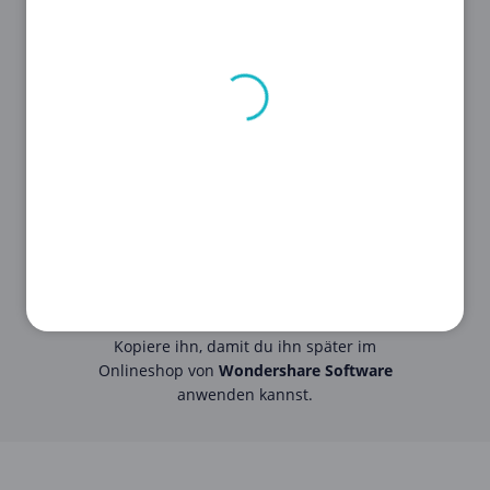
STEP 2
Klicke auf den
Gutschein
, um den
Code
zu sehen.
STEP 3
Kopiere ihn, damit du ihn später im
Onlineshop von
Wondershare Software
anwenden kannst.