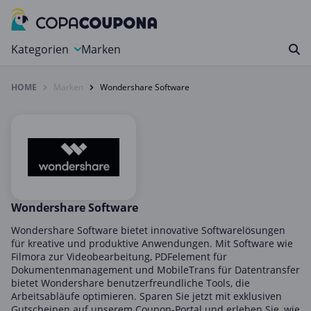
Kategorien
Marken
HOME
Marken
Wondershare Software
Auto, Motorrad & Werkzeuge
Blumen & Geschenke
Bücher & Magazine
Computer & Elektronik
Entertainment & Media
Essen & Trinken
Wondershare Software
Foto, Druck & Büro
Wondershare Software bietet innovative Softwarelösungen
für kreative und produktive Anwendungen. Mit Software wie
Gaming & Spielzeug
Filmora zur Videobearbeitung, PDFelement für
Dokumentenmanagement und MobileTrans für Datentransfer
Garten, Haushalt & Tiere
bietet Wondershare benutzerfreundliche Tools, die
Gesundheit & Beauty
Arbeitsabläufe optimieren. Sparen Sie jetzt mit exklusiven
Gutscheinen auf unserem Coupon-Portal und erleben Sie, wie