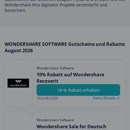
Hotels & Unterkünfte
Wondershare Ihre digitalen Projekte vereinfacht und
bereichert.
Mobilfunk & Internet
Mode & Accessoires
Shopping
Sonstiges
WONDERSHARE SOFTWARE Gutscheine und Rabatte
August 2026
Sport & Freizeit
Urlaub & Reise
Wondershare Software
10% Rabatt auf Wondershare
Recoverit
10 % Rabatt erhalten
Siehe Details
24.08.2026
Wondershare Software
Wondershare Sale for Deutsch