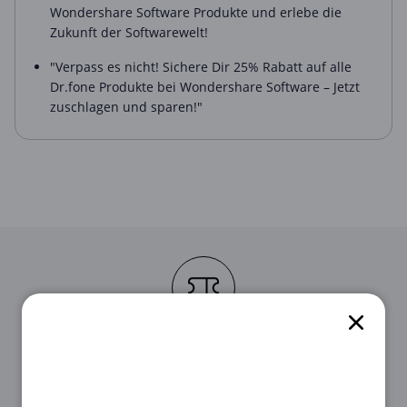
Wondershare Software Produkte und erlebe die
Zukunft der Softwarewelt!
"Verpass es nicht! Sichere Dir 25% Rabatt auf alle
Dr.fone Produkte bei Wondershare Software – Jetzt
zuschlagen und sparen!"
STEP 1
Suche als Erstes den für dich passenden
Gutschein aus unserer Liste oben aus.