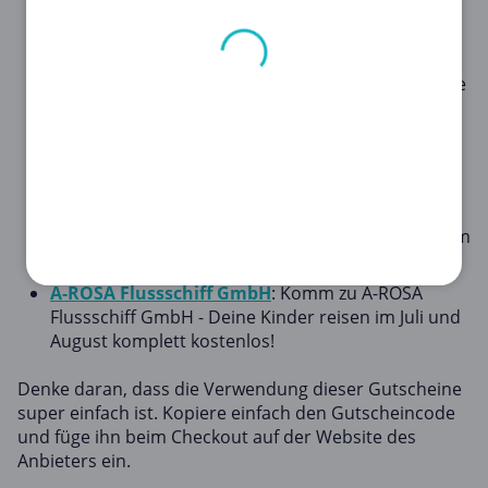
Traumurlaub mit «Last Minute Deal: Zypern» nur
bei Lastminute – Du wirst es nicht glauben, wie
günstig es ist!
Verwoehnwochenende.de
: Unglaublich! Entdecke
Deinen Traumurlaub mit
Verwoehnwochenende.de: August 24 - Aktivurlaub
- Das beste Angebot, das du je gesehen hast!
Barcelo Hotels & Resorts
: Entdecke den
ultimativen Luxus: Sichere Dir jetzt Deinen
Traumurlaub bei Barcelo Hotels & Resorts mit dem
Royal Level Canarias 2024!
A-ROSA Flussschiff GmbH
: Komm zu A-ROSA
Flussschiff GmbH - Deine Kinder reisen im Juli und
August komplett kostenlos!
Denke daran, dass die Verwendung dieser Gutscheine
super einfach ist. Kopiere einfach den Gutscheincode
und füge ihn beim Checkout auf der Website des
Anbieters ein.