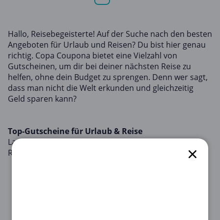
Hallo, Reisebegeisterte! Auf der Suche nach den besten
Angeboten für Urlaub und Reisen? Du bist hier genau
richtig. Copa Coupona bietet eine Vielzahl von
Gutscheinen, um dir bei deiner nächsten Reise zu
helfen, ohne dein Budget zu sprengen. Denn wer sagt,
dass man nicht die Welt erkunden und gleichzeitig
Geld sparen kann?
Top-Gutscheine für Urlaub & Reise
Lass uns direkt zu den Top-Gutscheinen für Urlaub &
Reise in diesem Monat kommen:
Groupon EMEA
: Unglaublich! Spare riesig, wenn
Du *Jetzt Groupon EMEA Produkte kaufen* bei
Groupon EMEA entdeckst! 💸🔥
Lastminute
: Unglaublich! Sichere Dir jetzt Deinen