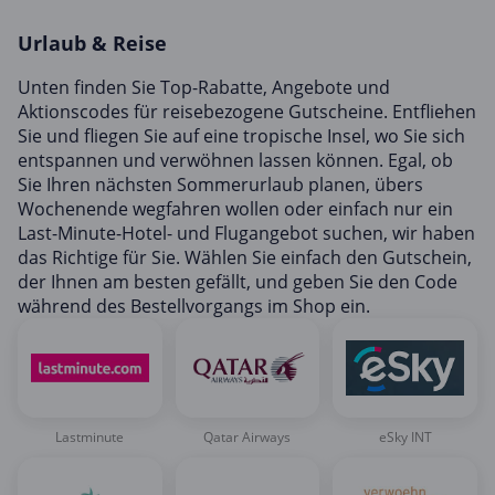
Hotels & Unterkünfte
Urlaub & Reise
Mobilfunk & Internet
Mode & Accessoires
Unten finden Sie Top-Rabatte, Angebote und
Aktionscodes für reisebezogene Gutscheine. Entfliehen
Shopping
Sie und fliegen Sie auf eine tropische Insel, wo Sie sich
Sonstiges
entspannen und verwöhnen lassen können. Egal, ob
Sie Ihren nächsten Sommerurlaub planen, übers
Sport & Freizeit
Wochenende wegfahren wollen oder einfach nur ein
Urlaub & Reise
Last-Minute-Hotel- und Flugangebot suchen, wir haben
das Richtige für Sie. Wählen Sie einfach den Gutschein,
der Ihnen am besten gefällt, und geben Sie den Code
während des Bestellvorgangs im Shop ein.
Lastminute
Qatar Airways
eSky INT