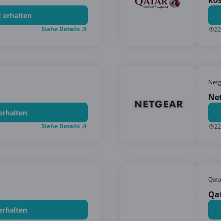
kos
t erhalten
Siehe Details
22
Net
Ne
erhalten
Siehe Details
22
Qata
Qat
erhalten