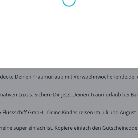
ld sparen kann?
aub & Reise in diesem Monat kommen:
, wenn Du *Jetzt Groupon EMEA Produkte kaufen* bei Groupo
 Deinen Traumurlaub mit «Last Minute Deal: Zypern» nur bei 
ntdecke Deinen Traumurlaub mit Verwoehnwochenende.de: Au
imativen Luxus: Sichere Dir jetzt Deinen Traumurlaub bei Ba
Flussschiff GmbH - Deine Kinder reisen im Juli und August 
eine super einfach ist. Kopiere einfach den Gutscheincode