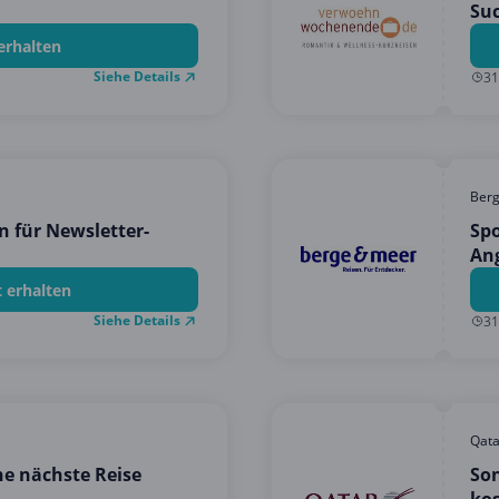
Suc
erhalten
Siehe Details
31
Ber
n für Newsletter-
Spo
An
t erhalten
Siehe Details
31
Qata
ne nächste Reise
So