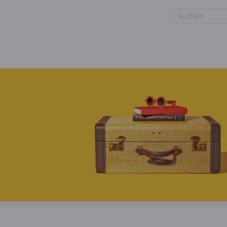
euge
Gaming & Spielzeug
Sonstiges
Garten, Haushalt & Tiere
Sport & Freizeit
Gesundheit & Beauty
Urlaub & Reise
Hotels & Unterkünfte
Mobilfunk & Internet
Mode & Accessoires
Shopping