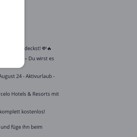
n EMEA entdeckst! 💸🔥
Lastminute – Du wirst es
gust 24 - Aktivurlaub -
rcelo Hotels & Resorts mit
komplett kostenlos!
 und füge ihn beim