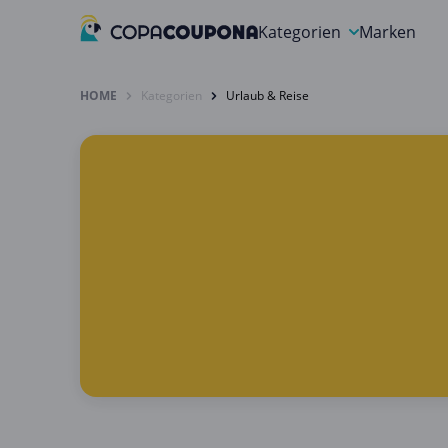
Kategorien
Marken
Auto, Motorrad & Werkz
HOME
Kategorien
Urlaub & Reise
Blumen & Geschenke
Bücher & Magazine
Computer & Elektronik
Entertainment & Media
Essen & Trinken
Foto, Druck & Büro