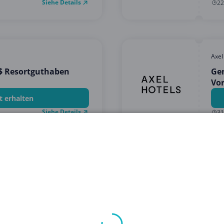
Siehe Details
22
Axel
0$ Resortguthaben
Gen
Vor
t erhalten
Siehe Details
31
1
2
 besten Angeboten für Urlaub und Reisen? Du bist hier gen
 deiner nächsten Reise zu helfen, ohne dein Budget zu spre