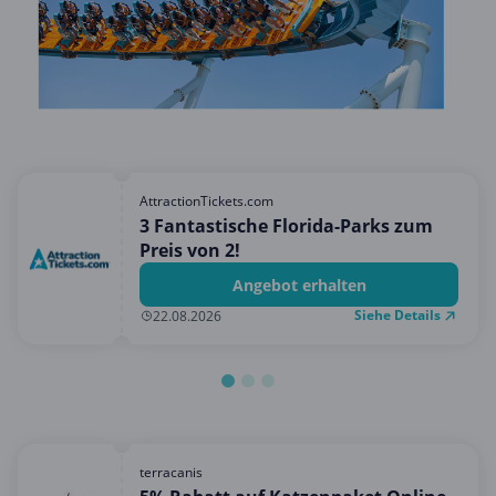
Hotels & Unterkünfte
Mobilfunk & Internet
Mode & Accessoires
Shopping
Sonstiges
Sport & Freizeit
AttractionTickets.com
3 Fantastische Florida-Parks zum
Urlaub & Reise
Preis von 2!
Angebot erhalten
Siehe Details
22.08.2026
terracanis