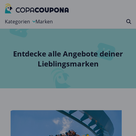
Kategorien
Marken
Auto, Motorrad & Werkzeuge
Blumen & Geschenke
Entdecke alle Angebote deiner
Bücher & Magazine
Lieblingsmarken
Computer & Elektronik
Entertainment & Media
Essen & Trinken
Foto, Druck & Büro
Gaming & Spielzeug
Garten, Haushalt & Tiere
Gesundheit & Beauty