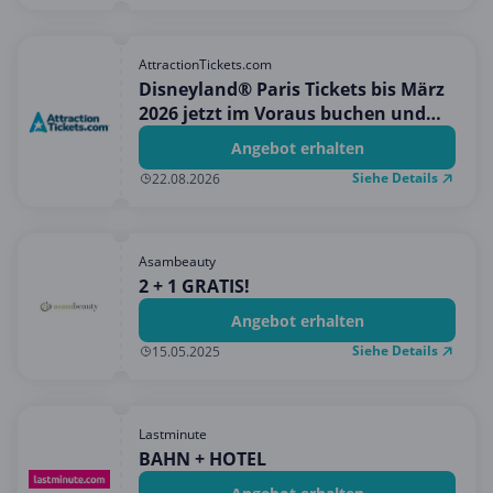
AttractionTickets.com
Disneyland® Paris Tickets bis März
2026 jetzt im Voraus buchen und
den Bestpreis + ein kostenloses
Angebot erhalten
Geschenk erhalten!
Siehe Details
22.08.2026
Asambeauty
2 + 1 GRATIS!
Angebot erhalten
Siehe Details
15.05.2025
Lastminute
BAHN + HOTEL