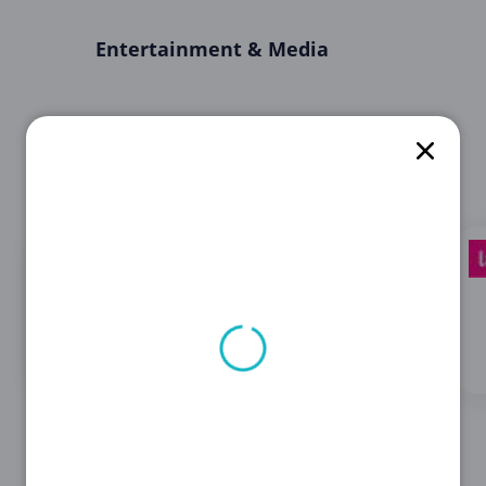
Entertainment & Media
Entdecken Sie 13
Entdecken Sie 16
Angebote für
Angebote für
Wondershare
AttractionTickets.com
Software