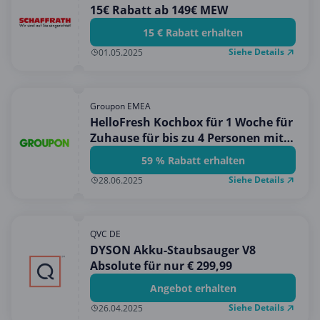
15€ Rabatt ab 149€ MEW
15 € Rabatt erhalten
Siehe Details
01.05.2025
Groupon EMEA
HelloFresh Kochbox für 1 Woche für
Zuhause für bis zu 4 Personen mit
bis zu 5 Mahlzeiten (bis zu 59%
59 % Rabatt erhalten
sparen)
Siehe Details
28.06.2025
QVC DE
DYSON Akku-Staubsauger V8
Absolute für nur € 299,99
Angebot erhalten
Siehe Details
26.04.2025