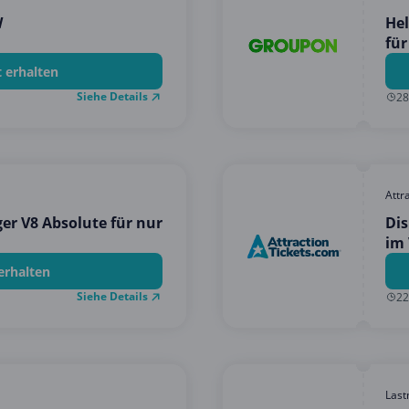
W
Hel
für
(bi
t erhalten
Siehe Details
28
Attr
r V8 Absolute für nur
Dis
im 
kos
erhalten
Siehe Details
22
Last