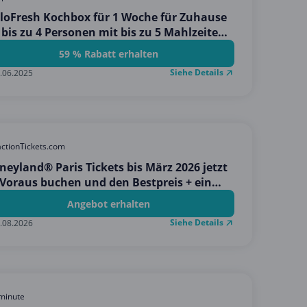
loFresh Kochbox für 1 Woche für Zuhause
 bis zu 4 Personen mit bis zu 5 Mahlzeiten
s zu 59% sparen)
59 % Rabatt erhalten
Siehe Details
.06.2025
actionTickets.com
neyland® Paris Tickets bis März 2026 jetzt
Voraus buchen und den Bestpreis + ein
tenloses Geschenk erhalten!
Angebot erhalten
Siehe Details
.08.2026
minute