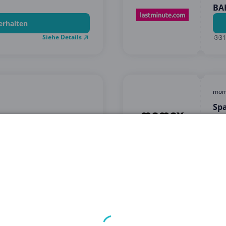
BA
erhalten
Siehe Details
31
mom
Sp
mit
erhalten
Siehe Details
31
myp
att mit diesem Code!
SAL