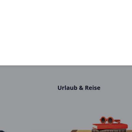
 erhalten
Siehe Details
31
1
2
...
37
Urlaub & Reise