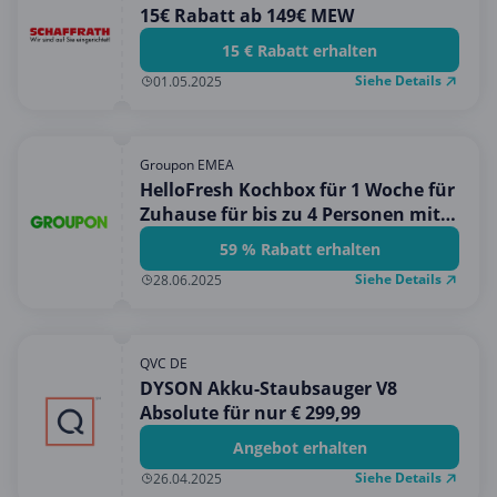
15€ Rabatt ab 149€ MEW
15 € Rabatt erhalten
Siehe Details
01.05.2025
Groupon EMEA
HelloFresh Kochbox für 1 Woche für
Zuhause für bis zu 4 Personen mit
bis zu 5 Mahlzeiten (bis zu 59%
59 % Rabatt erhalten
sparen)
Siehe Details
28.06.2025
QVC DE
DYSON Akku-Staubsauger V8
Absolute für nur € 299,99
Angebot erhalten
Siehe Details
26.04.2025