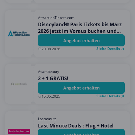
AttractionTickets.com
Disneyland® Paris Tickets bis März
2026 jetzt im Voraus buchen und
den Bestpreis + ein kostenloses
Angebot erhalten
Geschenk erhalten!
Siehe Details
20.08.2026
Asambeauty
2 + 1 GRATIS!
Angebot erhalten
Siehe Details
15.05.2025
Lastminute
Last Minute Deals : Flug + Hotel