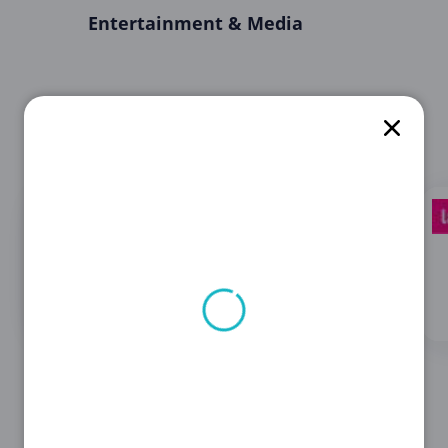
Entertainment & Media
Entdecken Sie 13
Entdecken Sie 16
Angebote für
Angebote für
Wondershare
AttractionTickets.com
Software