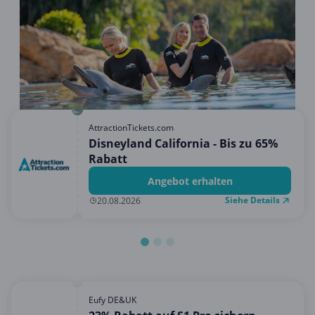
Hotels & Unterkünfte
Mobilfunk & Internet
Mode & Accessoires
Shopping
Sonstiges
Sport & Freizeit
AttractionTickets.com
Disneyland California - Bis zu 65%
Urlaub & Reise
Rabatt
Angebot erhalten
Siehe Details
20.08.2026
Eufy DE&UK