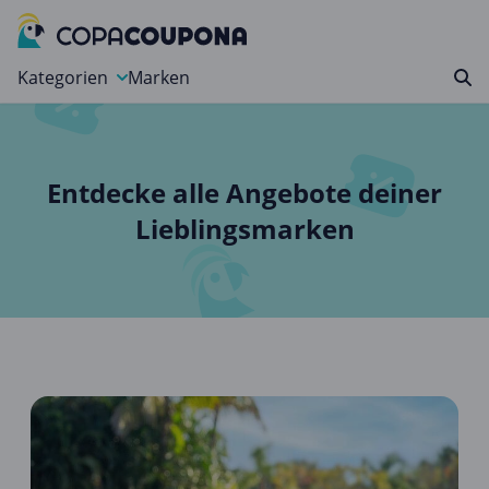
Kategorien
Marken
Auto, Motorrad & Werkzeuge
Blumen & Geschenke
Entdecke alle Angebote deiner
Bücher & Magazine
Lieblingsmarken
Computer & Elektronik
Entertainment & Media
Essen & Trinken
Foto, Druck & Büro
Gaming & Spielzeug
Garten, Haushalt & Tiere
Gesundheit & Beauty