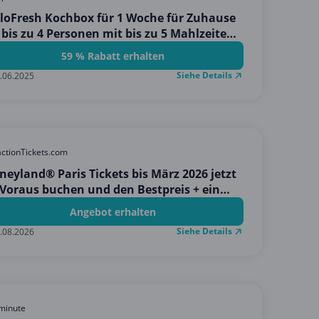
loFresh Kochbox für 1 Woche für Zuhause
 bis zu 4 Personen mit bis zu 5 Mahlzeiten
s zu 59% sparen)
59 % Rabatt erhalten
Siehe Details
.06.2025
actionTickets.com
neyland® Paris Tickets bis März 2026 jetzt
Voraus buchen und den Bestpreis + ein
tenloses Geschenk erhalten!
Angebot erhalten
Siehe Details
.08.2026
minute