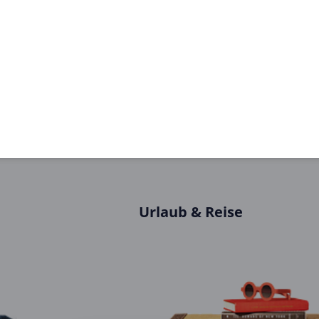
 erhalten
Siehe Details
31
1
2
...
37
Urlaub & Reise