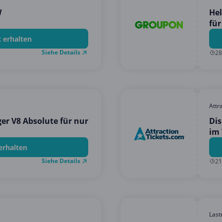
W
Hel
für
(bi
t erhalten
Siehe Details
28
Attr
r V8 Absolute für nur
Dis
im 
kos
erhalten
Siehe Details
21
Last