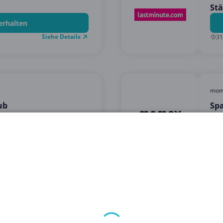
Stä
erhalten
Siehe Details
31
mom
ub
Sp
mit
erhalten
Siehe Details
31
myp
att mit diesem Code!
SAL