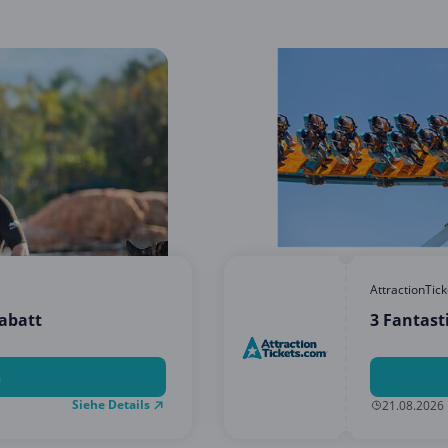
AttractionTic
Rabatt
3 Fantast
n
Siehe Details
21.08.2026