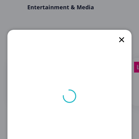
Entertainment & Media
Entdecken Sie 13
Entdecken Sie 16
Angebote für
Angebote für
Wondershare
AttractionTickets.com
Software