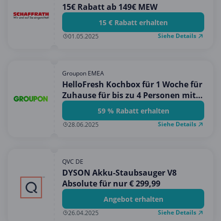
15€ Rabatt ab 149€ MEW
15 € Rabatt erhalten
Siehe Details
01.05.2025
Groupon EMEA
HelloFresh Kochbox für 1 Woche für
Zuhause für bis zu 4 Personen mit
bis zu 5 Mahlzeiten (bis zu 59%
59 % Rabatt erhalten
sparen)
Siehe Details
28.06.2025
QVC DE
DYSON Akku-Staubsauger V8
Absolute für nur € 299,99
Angebot erhalten
Siehe Details
26.04.2025