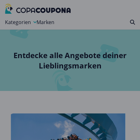
Kategorien
Marken
Auto, Motorrad & Werkzeuge
Blumen & Geschenke
Entdecke alle Angebote deiner
Bücher & Magazine
Lieblingsmarken
Computer & Elektronik
Entertainment & Media
Essen & Trinken
Foto, Druck & Büro
Gaming & Spielzeug
Garten, Haushalt & Tiere
Gesundheit & Beauty