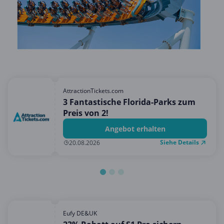
Hotels & Unterkünfte
Mobilfunk & Internet
Mode & Accessoires
Shopping
Sonstiges
Sport & Freizeit
AttractionTickets.com
3 Fantastische Florida-Parks zum
Urlaub & Reise
Preis von 2!
Angebot erhalten
Siehe Details
20.08.2026
Eufy DE&UK