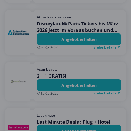
AttractionTickets.com
Disneyland® Paris Tickets bis März
2026 jetzt im Voraus buchen und
den Bestpreis + ein kostenloses
Angebot erhalten
Geschenk erhalten!
Siehe Details
20.08.2026
Asambeauty
2 + 1 GRATIS!
Angebot erhalten
Siehe Details
15.05.2025
Lastminute
Last Minute Deals : Flug + Hotel