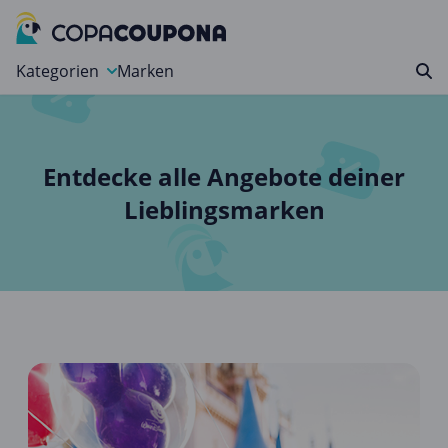
Kategorien
Marken
Auto, Motorrad & Werkzeuge
Blumen & Geschenke
Entdecke alle Angebote deiner
Bücher & Magazine
Lieblingsmarken
Computer & Elektronik
Entertainment & Media
Essen & Trinken
Foto, Druck & Büro
Gaming & Spielzeug
Garten, Haushalt & Tiere
Gesundheit & Beauty