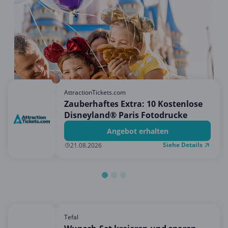
Hotels & Unterkünfte
Mobilfunk & Internet
Mode & Accessoires
Shopping
Sonstiges
Sport & Freizeit
AttractionTickets.com
Zauberhaftes Extra: 10 Kostenlose
Urlaub & Reise
Disneyland® Paris Fotodrucke
Angebot erhalten
Siehe Details
21.08.2026
Tefal