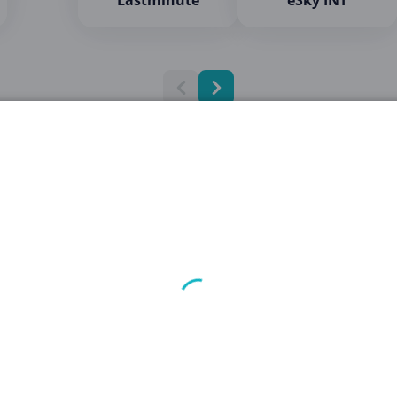
Lastminute
eSky INT
CopaCoupona in Zahlen