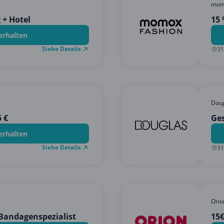
mom
 + Hotel
15
erhalten
Siehe Details
31
Dou
 €
Ge
erhalten
Siehe Details
31
Orio
 Bandagenspezialist
15€