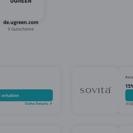
de.ugreen.com
9 Gutscheine
Asc
15%
t erhalten
Siehe Details
30