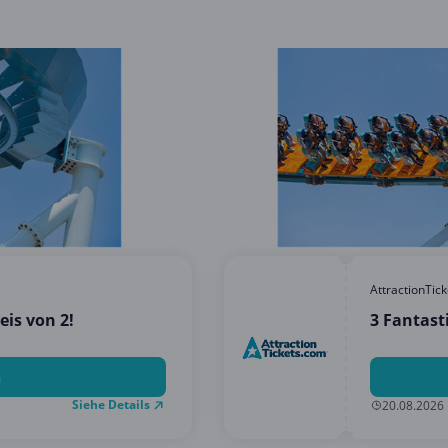
AttractionTic
eis von 2!
3 Fantast
n
Siehe Details
20.08.2026