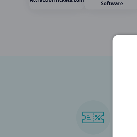
AttractionTickets.com
Software