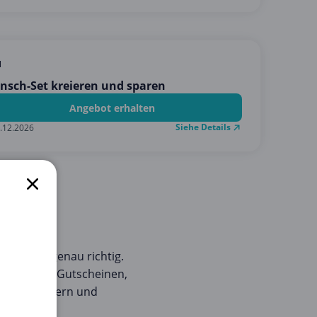
l
sch-Set kreieren und sparen
Angebot erhalten
Siehe Details
.12.2026
seid hier genau richtig.
ielzahl von Gutscheinen,
se verschönern und