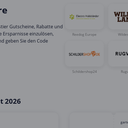
re
stier Gutscheine, Rabatte und
e Ersparnisse einzulösen,
Reedog Europe
Wilde
und geben Sie den Code
Schildershop24
Rugv
t 2026
gart