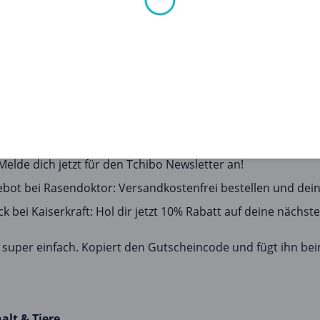
ten, Haushalt & Tiere dieses Monats einsteigen:
laubliche 15% Rabatt auf Trockenfutter & Snacks für Deine F
here Dir jetzt bis zu 33% Rabatt auf Deinen gesamten Einkau
Melde dich jetzt für den Tchibo Newsletter an!
ebot bei Rasendoktor: Versandkostenfrei bestellen und dei
 bei Kaiserkraft: Hol dir jetzt 10% Rabatt auf deine nächste
 super einfach. Kopiert den Gutscheincode und fügt ihn be
alt & Tiere