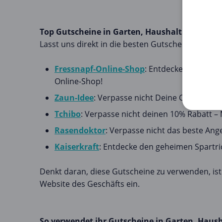
Top Gutscheine in Garten, Haushalt & Tiere
Lasst uns direkt in die besten Gutscheine in Gar
Fressnapf-Online-Shop
: Entdecke jetzt ung
Online-Shop!
Zaun-Idee
: Verpasse nicht Deine Chance: Sic
Tchibo
: Verpasse nicht deinen 10% Rabatt – 
Rasendoktor
: Verpasse nicht das beste Ang
Kaiserkraft
: Entdecke den geheimen Spartrick
Denkt daran, diese Gutscheine zu verwenden, ist
Website des Geschäfts ein.
So verwendet ihr Gutscheine in Garten, Haush