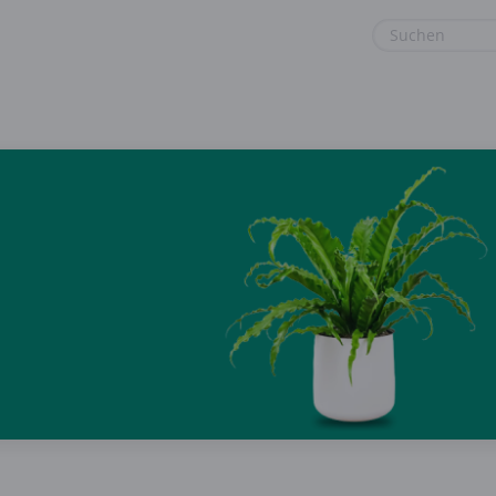
euge
Gaming & Spielzeug
Sonstiges
Garten, Haushalt & Tiere
Sport & Freizeit
Gesundheit & Beauty
Urlaub & Reise
Hotels & Unterkünfte
Mobilfunk & Internet
Mode & Accessoires
Shopping