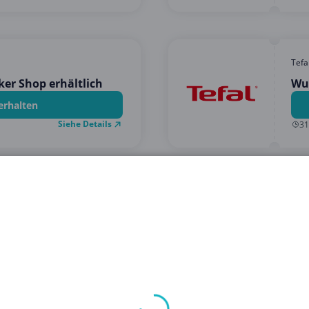
Tefa
er Shop erhältlich
Wun
erhalten
Siehe Details
31
1
2
3
4
nach den besten Angeboten in Garten, Haushalt & Tiere? Ihr 
d um Haus, Garten und tierische Begleiter. Wir bieten eine V
issen zu sparen. Denn wer sagt, dass ihr nicht euer Zuhau