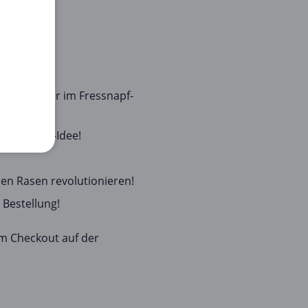
reunde - nur im Fressnapf-
f bei Zaun-Idee!
nen Rasen revolutionieren!
 Bestellung!
im Checkout auf der