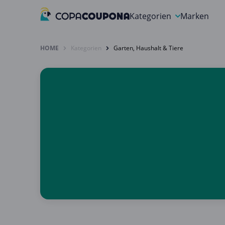
Kategorien
Marken
Auto, Motorrad & Werkz
HOME
Kategorien
Garten, Haushalt & Tiere
Blumen & Geschenke
Bücher & Magazine
Computer & Elektronik
Entertainment & Media
Essen & Trinken
Foto, Druck & Büro