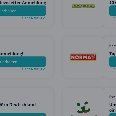
 Newsletter-Anmeldung
10 
t erhalten
Siehe Details
31
Nor
anmeldung!
Top
t erhalten
Siehe Details
31
Fres
9€ in Deutschland
Uns
ein