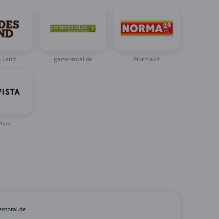
s Land
gartentotal.de
Norma24
ista
entotal.de