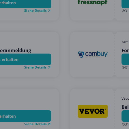
erhalten
Siehe Details
31
cam
tteranmeldung
For
t erhalten
Siehe Details
31
Vevo
Bel
erhalten
Siehe Details
31